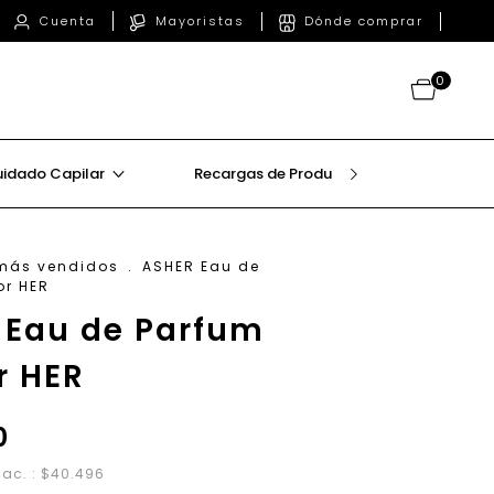
Mayoristas
Dónde comprar
Cuenta
0
idado Capilar
Recargas de Producto
Beauty T
más vendidos
.
ASHER Eau de
or HER
 Eau de Parfum
r HER
0
nac. : $40.496