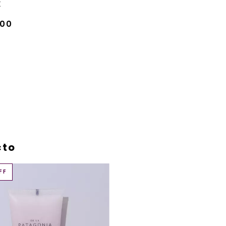
X
000
cto
FF