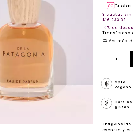
Cuotas 
3
cuotas sin 
$16.333,33
10% de desc
Transferenc
Ver más d
apto
vegano
libre de
gluten
Fragancias
esencia y el 