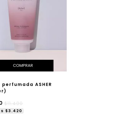
 perfumada ASHER
er)
0
$11.400
ás $3.420