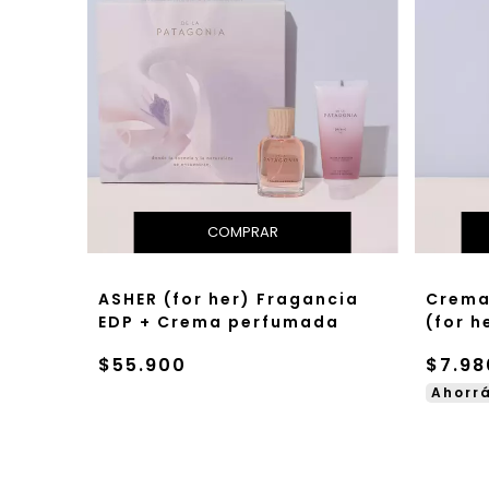
ASHER (for her) Fragancia
Crema
EDP + Crema perfumada
(for h
$55.900
$7.98
Ahorr