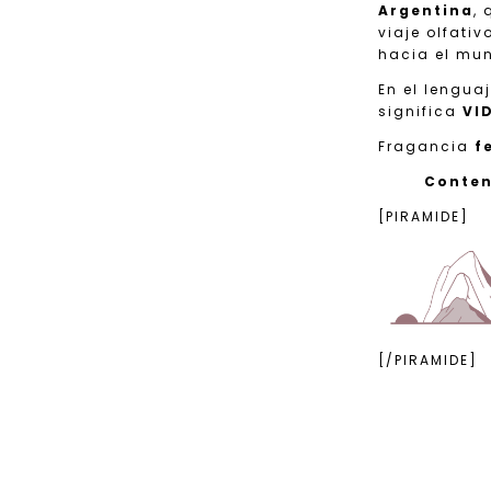
Argentina
,
viaje olfativ
hacia el mu
En el lengua
significa
VI
Fragancia
f
Conte
[PIRAMIDE]
[/PIRAMIDE]