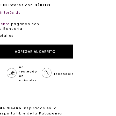
SIN interés con
DÉBITO
interés de
uento
pagando con
ia Bancaria
etalles
no
testeado
rellenable
en
animales
 de diseño
inspiradas en la
espíritu libre de la
Patagonia