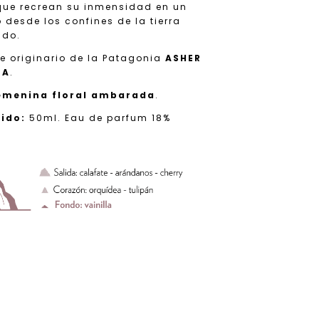
 que recrean su inmensidad en un
o desde los confines de la tierra
ndo.
je originario de la Patagonia
ASHER
DA
.
emenina floral ambarada
.
nido:
50ml. Eau de parfum 18%