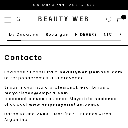
6 cuotas a partir de $250.000
0
by Dadatina
Recargas
HIDEHERE
NIC
Rut
Contacto
Envianos tu consulta a
beautyweb@vmpsa.com
te responderemos a la brevedad.
Si sos mayorista o profesional, escribinos a
mayoristas@vmpsa.com
o accedé a nuestra tienda Mayorista haciendo
click aquí
www.vmpmayoristas.com.ar
Dardo Rocha 2440 - Martínez - Buenos Aires -
Argentina.