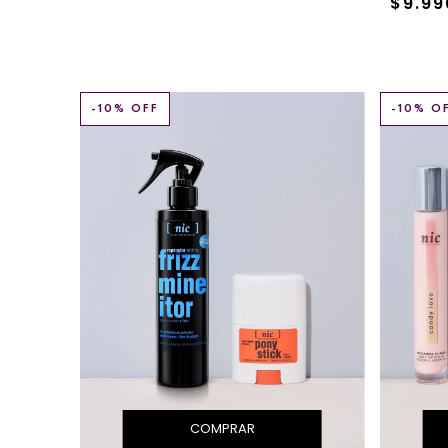
$9.99
-
10
% OFF
-
10
% O