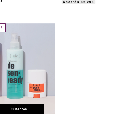
0
Ahorrás $2.295
FF