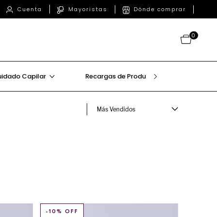
Mayoristas
Dónde comprar
Cuenta
0
idado Capilar
Recargas de Producto
Beauty T
-
10
% OFF