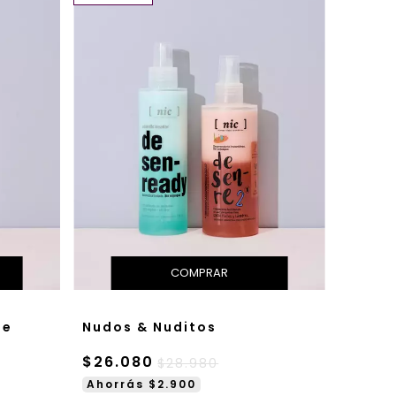
te
Nudos & Nuditos
$26.080
$28.980
Ahorrás $2.900