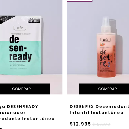
ga DESENREADY
DESENRE2 Desenredan
icionador
Infantil Instantáneo
redante Instantáneo
$12.995
$15.290