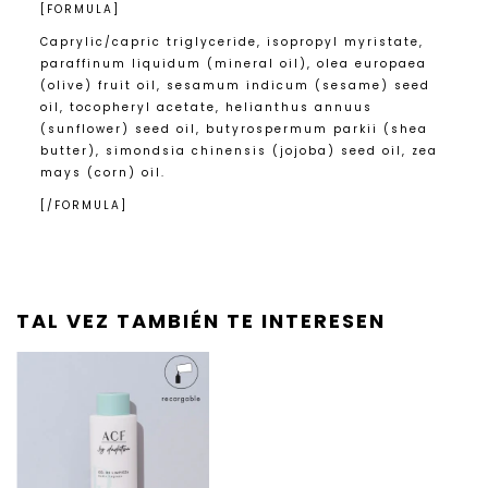
[FORMULA]
Caprylic/capric triglyceride, isopropyl myristate,
paraffinum liquidum (mineral oil), olea europaea
(olive) fruit oil, sesamum indicum (sesame) seed
oil, tocopheryl acetate, helianthus annuus
(sunflower) seed oil, butyrospermum parkii (shea
butter), simondsia chinensis (jojoba) seed oil, zea
mays (corn) oil.
[/FORMULA]
TAL VEZ TAMBIÉN TE INTERESEN