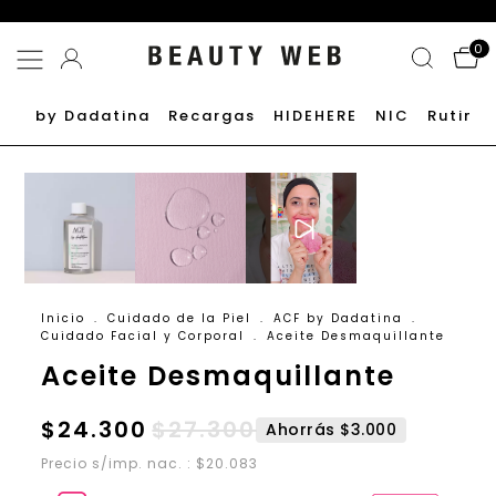
0
by Dadatina
Recargas
HIDEHERE
NIC
Rutinas
Inicio
.
Cuidado de la Piel
.
ACF by Dadatina
.
Cuidado Facial y Corporal
.
Aceite Desmaquillante
Aceite Desmaquillante
$24.300
$27.300
Ahorrás $3.000
Precio s/imp. nac. : $20.083