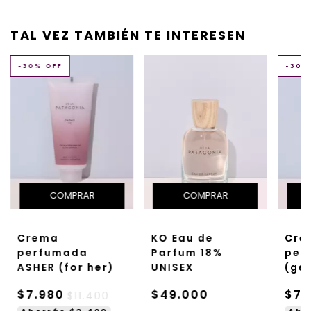
TAL VEZ TAMBIÉN TE INTERESEN
-
30
% OFF
-
30
%
Crema
KO Eau de
Cre
perfumada
Parfum 18%
per
ASHER (for her)
UNISEX
(ge
$7.980
$49.000
$7.
$11.400