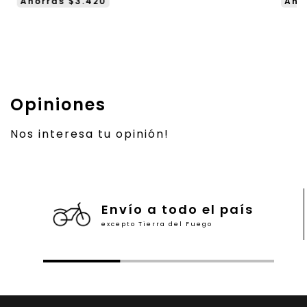
Ahorrás $3.420
Aho
Opiniones
Nos interesa tu opinión!
Envío a todo el país
excepto Tierra del Fuego