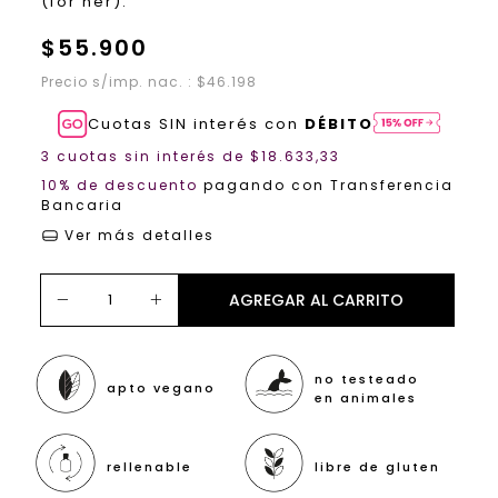
(for her).
$55.900
Precio s/imp. nac. : $46.198
Cuotas SIN interés con
DÉBITO
3
cuotas sin interés de
$18.633,33
10% de descuento
pagando con Transferencia
Bancaria
Ver más detalles
no testeado
apto vegano
en animales
rellenable
libre de gluten