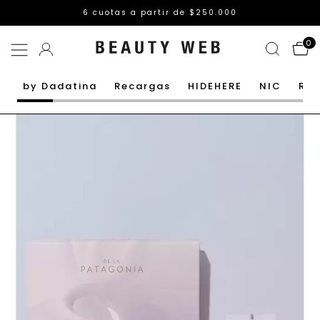
6 cuotas a partir de $250.000
0
by Dadatina
Recargas
HIDEHERE
NIC
Rut