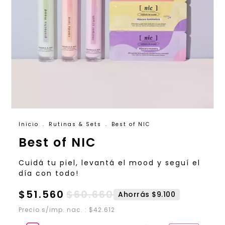
Inicio
.
Rutinas & Sets
.
Best of NIC
Best of NIC
Cuidá tu piel, levantá el mood y seguí el
día con todo!
$51.560
$60.660
Ahorrás $9.100
Precio s/imp. nac. : $42.612