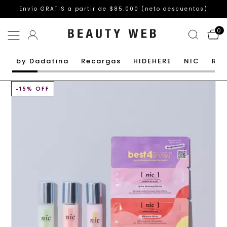
3 cuotas sin interes / 10% OFF con Transferencia
0
by Dadatina
Recargas
HIDEHERE
NIC
Rut
-
15
% OFF