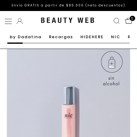
Envío GRATIS a partir de $85.000 (neto descuentos)
0
by Dadatina
Recargas
HIDEHERE
NIC
Rut