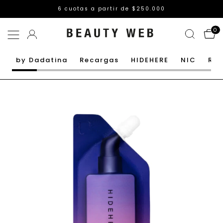
6 cuotas a partir de $250.000
0
by Dadatina
Recargas
HIDEHERE
NIC
Rut