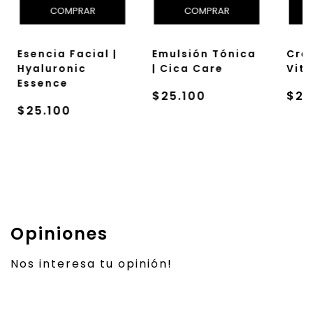
Esencia Facial |
Emulsión Tónica
Crem
Hyaluronic
| Cica Care
Vita
Essence
$25.100
$25
$25.100
Opiniones
Nos interesa tu opinión!