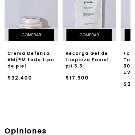
Crema Defensa
Recarga Gel de
Fot
AM/PM todo tipo
Limpieza Facial
Toq
de piel
pH 5.5
50+
UV
$32.400
$17.900
$29
Opiniones