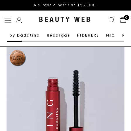
6 cuotas a partir de $250.000
0
by Dadatina
Recargas
HIDEHERE
NIC
Rut