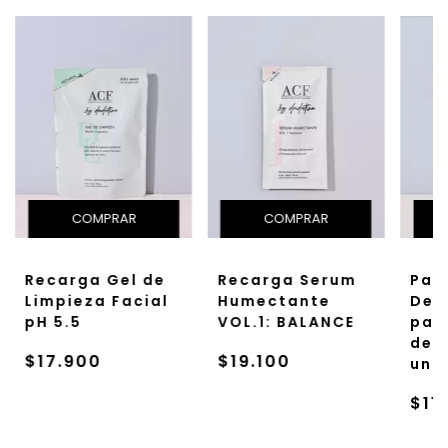
Recarga Gel de
Recarga Serum
Pad
Limpieza Facial
Humectante
Des
pH 5.5
VOL.1: BALANCE
par
de 
$17.900
$19.100
uni
$11