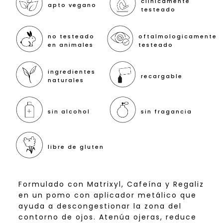
clínicamente
apto vegano
testeado
no testeado
oftalmologicamente
en animales
testeado
ingredientes
recargable
naturales
sin alcohol
sin fragancia
libre de gluten
Formulado con Matrixyl, Cafeína y Regaliz 
en un pomo con aplicador metálico que 
ayuda a descongestionar la zona del 
contorno de ojos. Atenúa ojeras, reduce 