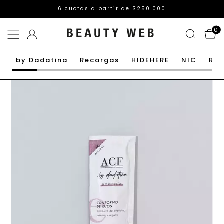
Envío GRATIS a partir de $85.000 (neto descuentos)
0
by Dadatina
Recargas
HIDEHERE
NIC
Rut