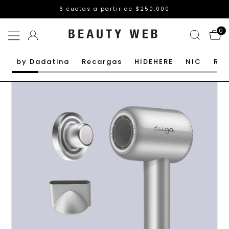
6 cuotas a partir de $250.000
0
by Dadatina
Recargas
HIDEHERE
NIC
Rut