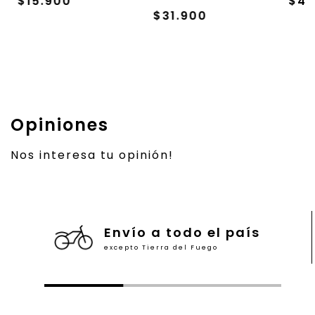
$15.900
$4.
$31.900
Opiniones
Nos interesa tu opinión!
Envío a todo el país
excepto Tierra del Fuego