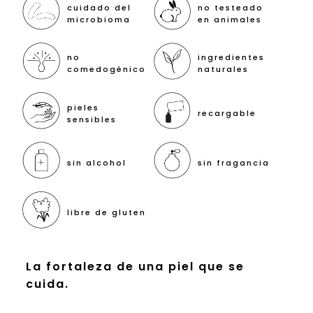
cuidado del
no testeado
microbioma
en animales
no
ingredientes
comedogénico
naturales
pieles
recargable
sensibles
sin alcohol
sin fragancia
libre de gluten
La fortaleza de una piel que se
cuida.