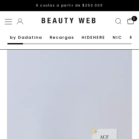
Envío GRATIS a partir de $85.000 (neto descuentos)
0
by Dadatina
Recargas
HIDEHERE
NIC
Rut