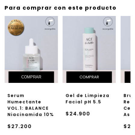
Para comprar con este producto
COMPRAR
Sumar recarga a
precio
Bru
Serum
Gel de Limpieza
especial?:
No
Rep
Humectante
Facial pH 5.5
Cen
VOL.1: BALANCE
No
Si!
$24.900
Asi
Niacinamida 10%
$25
$27.200