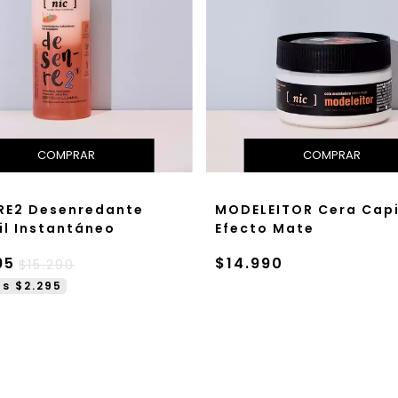
RE2 Desenredante
MODELEITOR Cera Capi
il Instantáneo
Efecto Mate
95
$14.990
$15.290
s $2.295