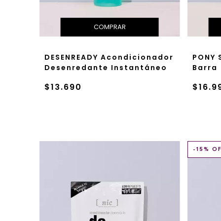
DESENREADY Acondicionador
PONY 
Desenredante Instantáneo
Barra
$13.690
$16.9
-
15
% O