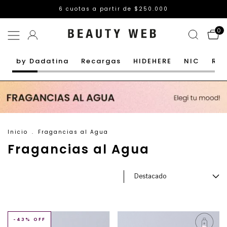
Envío GRATIS a partir de $85.000 (neto descuentos)
0
by Dadatina
Recargas
HIDEHERE
NIC
Rut
Inicio
.
Fragancias al Agua
Fragancias al Agua
-
43
% OFF