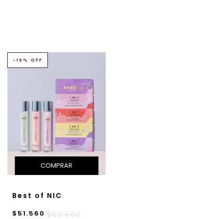
-
15
% OFF
Best of NIC
$51.560
$60.660